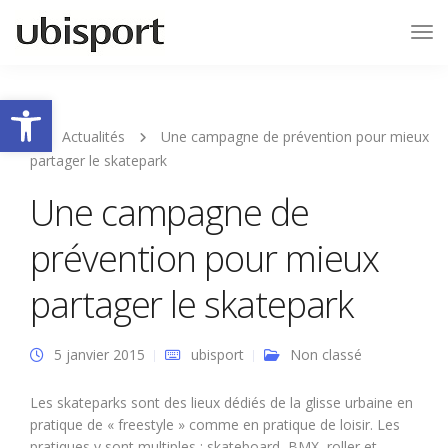
Tog
Nav
Ouvrir la barre d’outils
Actualités
Une campagne de prévention pour mieux
partager le skatepark
Une campagne de
prévention pour mieux
partager le skatepark
5 janvier 2015
ubisport
Non classé
Les skateparks sont des lieux dédiés de la glisse urbaine en
pratique de « freestyle » comme en pratique de loisir. Les
pratiques y sont multiples : skateboard, BMX, roller et