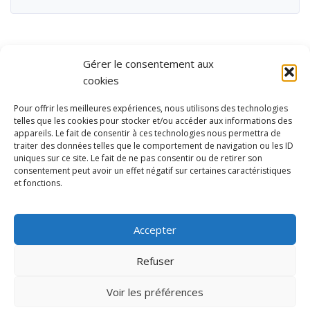
Gérer le consentement aux
cookies
Pour offrir les meilleures expériences, nous utilisons des technologies
telles que les cookies pour stocker et/ou accéder aux informations des
appareils. Le fait de consentir à ces technologies nous permettra de
traiter des données telles que le comportement de navigation ou les ID
uniques sur ce site. Le fait de ne pas consentir ou de retirer son
consentement peut avoir un effet négatif sur certaines caractéristiques
et fonctions.
Ubisport - Service en ligne pour la gestion des équipements sportifs
et de loisirs
Accepter
Contact
Politique de confidentialité
Refuser
Mentions légales
Administration
Voir les préférences