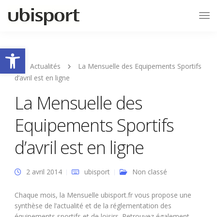
Tog
Nav
Ouvrir la barre d’outils
Actualités
La Mensuelle des Equipements Sportifs
d’avril est en ligne
La Mensuelle des
Equipements Sportifs
d’avril est en ligne
2 avril 2014
ubisport
Non classé
Chaque mois, la Mensuelle ubisport.fr vous propose une
synthèse de l’actualité et de la réglementation des
équipements sportifs et de loisirs. Retrouvez également