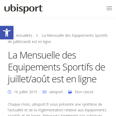
Tog
Nav
Ouvrir la barre d’outils
Actualités
La Mensuelle des Equipements Sportifs
de juillet/août est en ligne
La Mensuelle des
Equipements Sportifs de
juillet/août est en ligne
16 juillet 2015
ubisport
Non classé
Chaque mois, ubisport.fr vous présente une synthèse de
l’actualité et de la réglementation relative aux équipements
sportifs et de loisirs. Retrouvez également nos rubriques