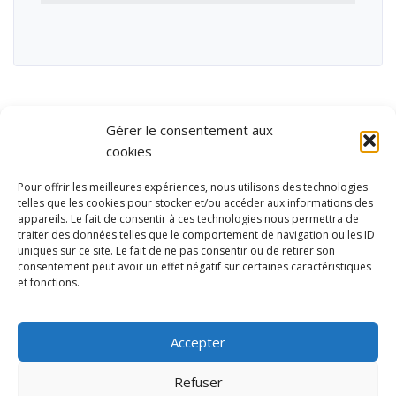
Gérer le consentement aux
cookies
Pour offrir les meilleures expériences, nous utilisons des technologies
telles que les cookies pour stocker et/ou accéder aux informations des
appareils. Le fait de consentir à ces technologies nous permettra de
traiter des données telles que le comportement de navigation ou les ID
uniques sur ce site. Le fait de ne pas consentir ou de retirer son
consentement peut avoir un effet négatif sur certaines caractéristiques
et fonctions.
Ubisport - Service en ligne pour la gestion des équipements sportifs
et de loisirs
Accepter
Contact
Politique de confidentialité
Refuser
Mentions légales