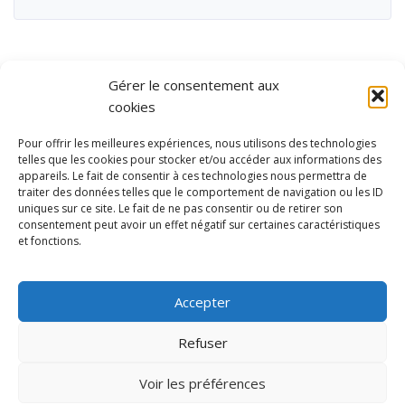
Gérer le consentement aux
cookies
Pour offrir les meilleures expériences, nous utilisons des technologies
telles que les cookies pour stocker et/ou accéder aux informations des
appareils. Le fait de consentir à ces technologies nous permettra de
traiter des données telles que le comportement de navigation ou les ID
uniques sur ce site. Le fait de ne pas consentir ou de retirer son
consentement peut avoir un effet négatif sur certaines caractéristiques
et fonctions.
Ubisport - Service en ligne pour la gestion des équipements sportifs
et de loisirs
Accepter
Contact
Politique de confidentialité
Refuser
Mentions légales
Administration
Voir les préférences