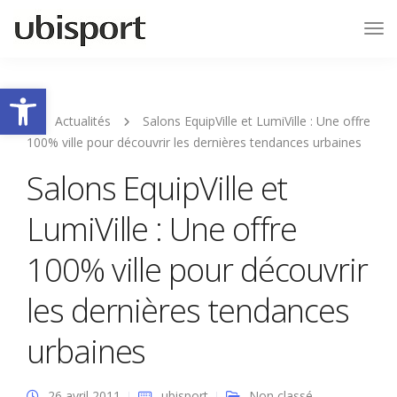
Tog
Nav
Ouvrir la barre d’outils
Actualités
Salons EquipVille et LumiVille : Une offre
100% ville pour découvrir les dernières tendances urbaines
Salons EquipVille et
LumiVille : Une offre
100% ville pour découvrir
les dernières tendances
urbaines
26 avril 2011
ubisport
Non classé