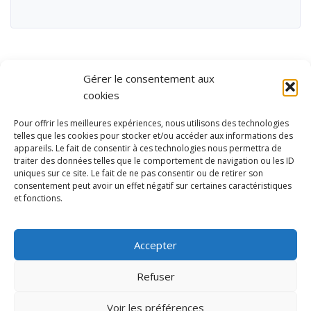
Gérer le consentement aux
cookies
Pour offrir les meilleures expériences, nous utilisons des technologies
telles que les cookies pour stocker et/ou accéder aux informations des
appareils. Le fait de consentir à ces technologies nous permettra de
traiter des données telles que le comportement de navigation ou les ID
uniques sur ce site. Le fait de ne pas consentir ou de retirer son
consentement peut avoir un effet négatif sur certaines caractéristiques
et fonctions.
Ubisport - Service en ligne pour la gestion des équipements sportifs
et de loisirs
Accepter
Contact
Politique de confidentialité
Refuser
Mentions légales
Administration
Voir les préférences