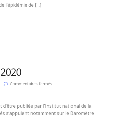
pratique
de l’épidémie de […]
du
golf
t 2020
sur
Commentaires fermés
Les
chiffres-
clés
du
 d’être publiée par l’Institut national de la
sport
-clés s’appuient notamment sur le Baromètre
2020