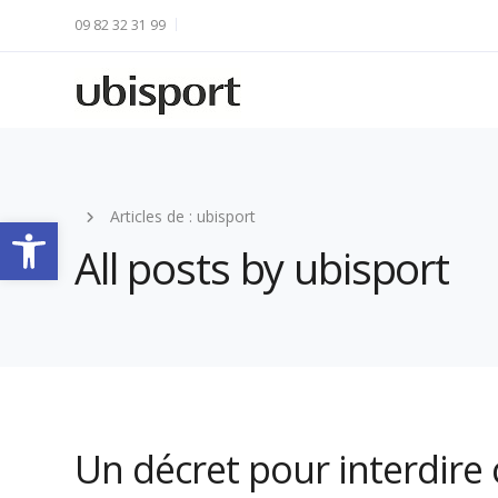
09 82 32 31 99
Articles de : ubisport
Ouvrir la barre d’outils
All posts by ubisport
Un décret pour interdire 