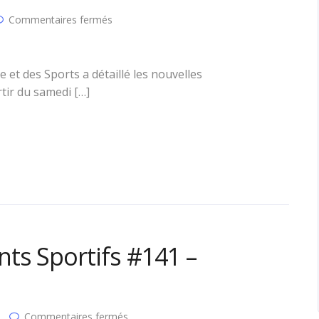
sur
Commentaires fermés
Covid-
19
:
les
e et des Sports a détaillé les nouvelles
décisions
tir du samedi […]
sanitaires
pour
le
sport
à
partir
du
16
janvier
ts Sportifs #141 –
sur
Commentaires fermés