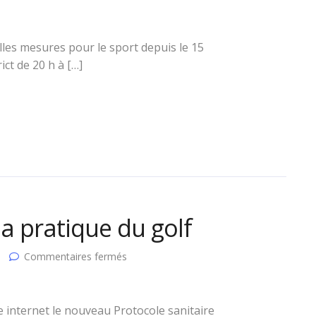
Application
des
décisions
sanitaires
lles mesures pour le sport depuis le 15
pour
ct de 20 h à […]
le
sport
au
15
décembre
la pratique du golf
sur
Commentaires fermés
Protocole
sanitaire
pour
la
te internet le nouveau Protocole sanitaire