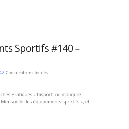
professionnel
ts Sportifs #140 –
sur
Commentaires fermés
Mensuelle
des
Equipements
Sportifs
Fiches Pratiques Ubisport, ne manquez
#140
Mensuelle des équipements sportifs », et
–
Octobre
2020