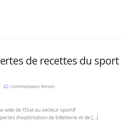
ertes de recettes du sport
sur
Commentaires fermés
L’Etat
va
compenser
les
 aide de l’Etat au secteur sportif
pertes
rtes d’exploitation de billetterie et de […]
de
recettes
du
sport