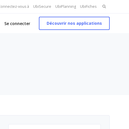
Search
 Connectez-vous à
UbiSecure
UbiPlanning
UbiFiches
for:
Découvrir nos applications
Se connecter
Rechercher :