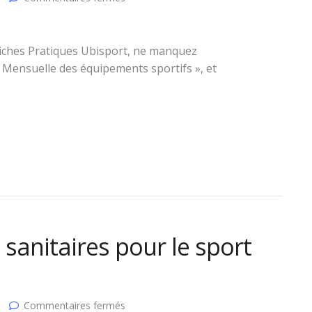
Mensuelle
des
Equipements
Sportifs
Fiches Pratiques Ubisport, ne manquez
#141
Mensuelle des équipements sportifs », et
–
Décembre
2020
 sanitaires pour le sport
sur
Commentaires fermés