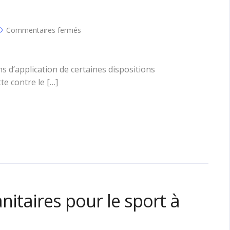
sur
Commentaires fermés
Un
décret
pour
interdire
s d’application de certaines dispositions
certains
tte contre le […]
produits
en
plastique
à
usage
unique
anitaires pour le sport à